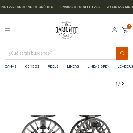
AS LAS TARJETAS DE CRÉDITO
ENVIOS A TODO EL PAÍS
3 CUOTAS SIN IN
0
CAÑAS
COMBOS
REELS
LINEAS
LINEAS SPEY
LEADERS 
1
/
2