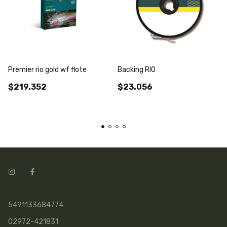
Premier rio gold wf flote
Backing RIO
$219.352
$23.056
5491133684774
02972-421831