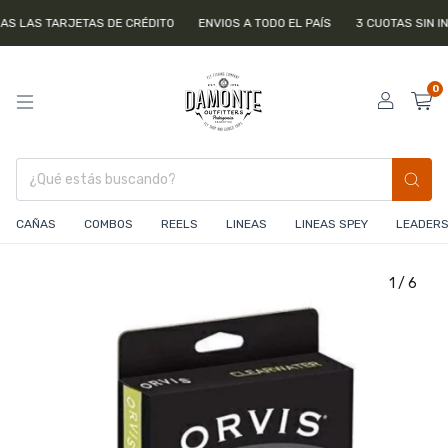
AS TARJETAS DE CRÉDITO
ENVIOS A TODO EL PAÍS
3 CUOTAS SIN INTERE
0
CAÑAS
COMBOS
REELS
LINEAS
LINEAS SPEY
LEADERS 
1
/
6